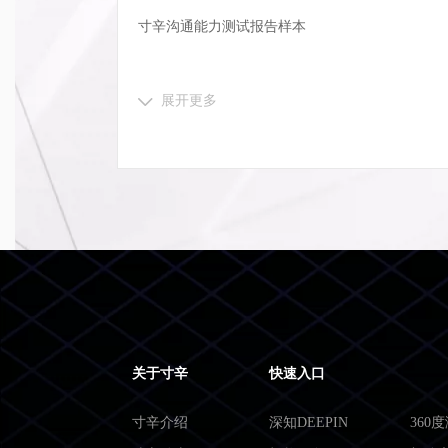
寸辛沟通能力测试报告样本
展开更多
关于寸辛
快速入口
寸辛介绍
深知DEEPIN
360