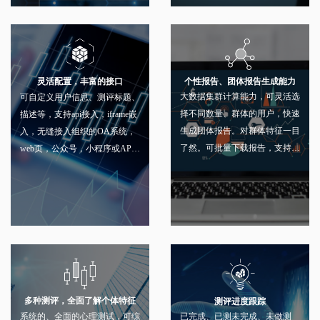
个性报告、团体报告生成能力
灵活配置，丰富的接口
大数据集群计算能力，可灵活选
可自定义用户信息、测评标题、
择不同数量、群体的用户，快速
描述等，支持api接入，iframe嵌
生成团体报告。对群体特征一目
入，无缝接入组织的OA系统，
了然。可批量下载报告，支持发
web页，公众号，小程序或APP
送邮箱。
应用。
多种测评，全面了解个体特征
测评进度跟踪
系统的、全面的心理测试，可综
已完成、已测未完成、未做测