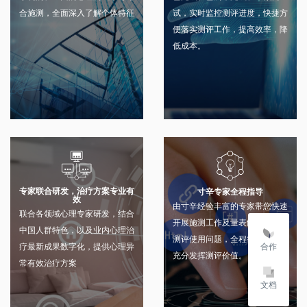
合施测，全面深入了解个体特征
试，实时监控测评进度，快捷方
便落实测评工作，提高效率，降
低成本。
专家联合研发，治疗方案专业有
寸辛专家全程指导
效
由寸辛经验丰富的专家带您快速
联合各领域心理专家研发，结合
开展施测工作及量表解读，解决
中国人群特色，以及业内心理治
测评使用问题，全程答疑解惑，
合作
疗最新成果数字化，提供心理异
充分发挥测评价值。
常有效治疗方案
文档