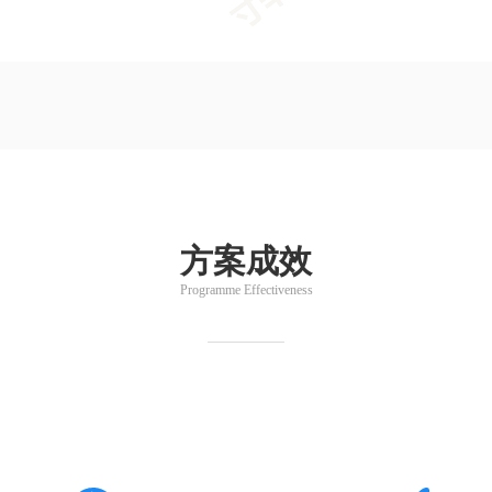
方案成效
Programme Effectiveness