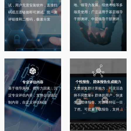
地、领导力发展、绩效考核等多
试，用户无需安装软件，直接扫
场景使用；广泛运用于基层领导
码或点击链接即可测试。统一测
干部测评、中层领导干部测评和
评链接和二维码，极速分发
高层领导干部测评
个性报告、团体报告生成能力
专业评估内容
大数据集群计算能力，可灵活选
基于领导风格、领导力因素，沉
择不同数量、群体的用户，快速
淀专业评估内容，支持企业级定
生成团体报告。对群体特征一目
制内容，自定义评估标准
了然。可批量下载报告，支持发
送邮箱